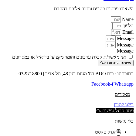
השאירו פרטים בטופס ונחזור אליכם בהקדם
Name
טלפון
Email
Message
Message
Message
אני מאשר/ת קבלת עדכונים וחומר מקצועי בדוא״ל או במסרונים
אשמח שתחזרו אלי
כתובתינו : בית BDO רח' מנחם בגין 48, תל אביב | 03-9718800
Facebook-f
Whatsapp
–
מאמרים
–
דילוג לתוכן
פתח סרגל נגישות
כלי נגישות
הגדל טקסט